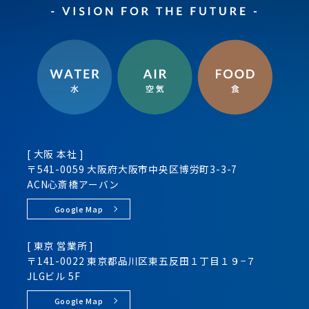
[ 大阪 本社 ]
〒541-0059 大阪府大阪市
中央区
博労町3-3-7
ACN心斎橋アーバン
Google Map
[ 東京 営業所 ]
〒141-0022 東京都品川区
東五反田１丁目１９−７
JLGビル 5F
Google Map