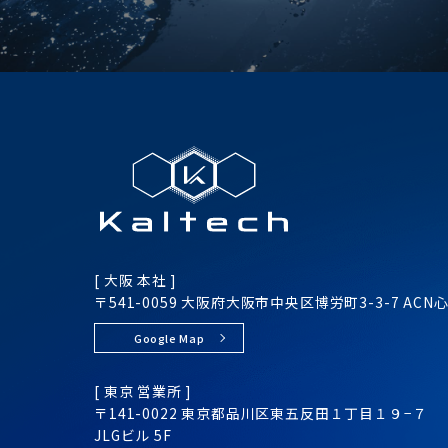
[ 大阪 本社 ]
〒541-0059 大阪府大阪市
中央区
博労町3-3-7
ACN
Google Map
[ 東京 営業所 ]
〒141-0022 東京都品川区
東五反田１丁目１９−７
JLGビル 5F