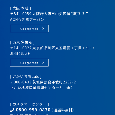
[ 大阪 本社 ]
〒541-0059 大阪府大阪市
中央区
博労町3-3-7
ACN心斎橋アーバン
Google Map
[ 東京 営業所 ]
〒141-0022 東京都品川区
東五反田１丁目１９−７
JLGビル 5F
Google Map
[ さかいまちLab. ]
〒306-0433 茨城県猿島郡境町2232-2
さかい地域産業振興センター
S-Lab2
[ カスタマーセンター ]
0800-999-0830
（通話料無料）