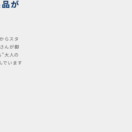
製品が
時からスタ
さんが脚
る”大人の
んでいます