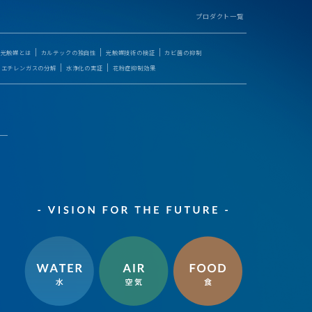
プロダクト一覧
光触媒とは
カルテックの独自性
光触媒技術の検証
カビ菌の抑制
エチレンガスの分解
水浄化の実証
花粉症抑制効果