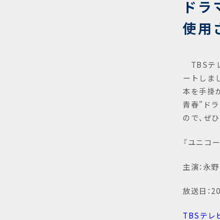
ドラ
使用
TBSテレ
ートしま
本を手掛
青春”ド
ので、ぜ
『ユニコ
主演：永野
放送日：2
TBSテレ