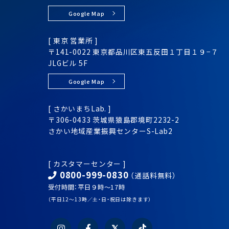
Google Map
[ 東京 営業所 ]
〒141-0022 東京都品川区
東五反田１丁目１９−７
JLGビル 5F
Google Map
[ さかいまちLab. ]
〒306-0433 茨城県猿島郡境町2232-2
さかい地域産業振興センター
S-Lab2
[ カスタマーセンター ]
0800-999-0830
（通話料無料）
受付時間：平日９時～17時
（平日12～13時／土・日・祝日は除きます）