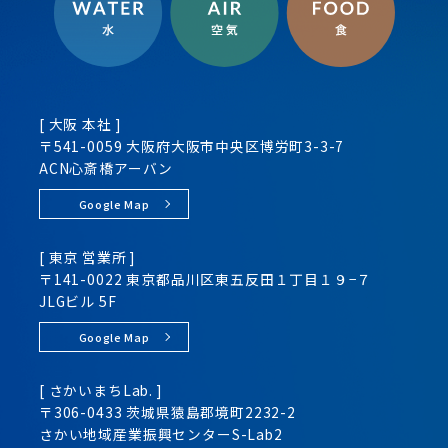
[ 大阪 本社 ]
〒541-0059 大阪府大阪市
中央区
博労町3-3-7
ACN心斎橋アーバン
Google Map
[ 東京 営業所 ]
〒141-0022 東京都品川区
東五反田１丁目１９−７
JLGビル 5F
Google Map
[ さかいまちLab. ]
〒306-0433 茨城県猿島郡境町2232-2
さかい地域産業振興センター
S-Lab2