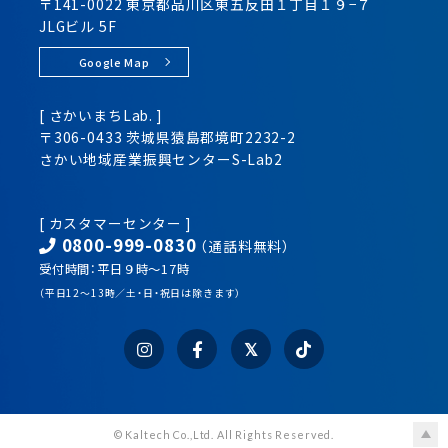
〒141-0022 東京都品川区
東五反田１丁目１９−７
JLGビル 5F
Google Map
[ さかいまちLab. ]
〒306-0433 茨城県猿島郡境町2232-2
さかい地域産業振興センター
S-Lab2
[ カスタマーセンター ]
0800-999-0830
（通話料無料）
受付時間：平日９時～17時
（平日12～13時／土・日・祝日は除きます）
© Kaltech Co.,Ltd. All Rights Reserved.