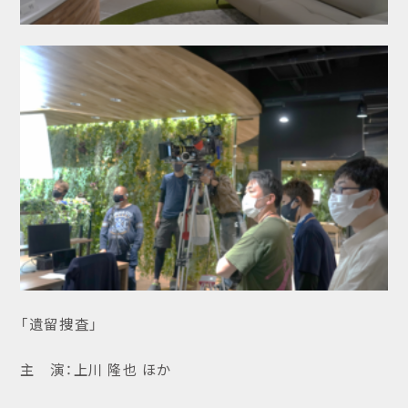
「遺留捜査」
主 演：上川 隆也 ほか