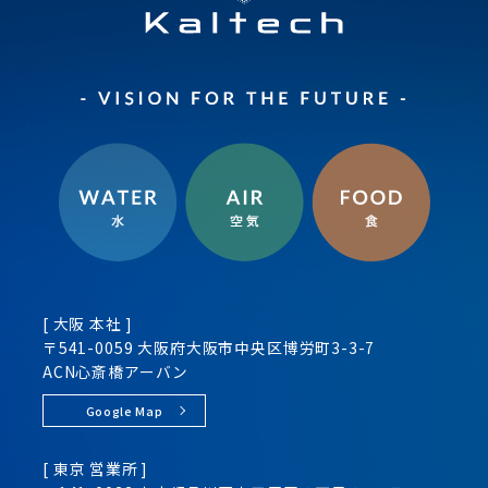
[ 大阪 本社 ]
〒541-0059 大阪府大阪市
中央区
博労町3-3-7
ACN心斎橋アーバン
Google Map
[ 東京 営業所 ]