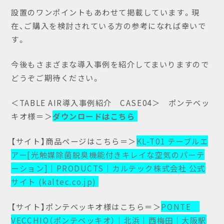
設置のワンポイントもあわせて掲載しています。現
在、ご購入を検討されている方の参考になれば幸いで
す。
今後もさまざまな導入事例を紹介してまいりますので
どうぞご期待ください。
＜TABLE AIR導入事例紹介 CASE04＞ ポンテベッ
キオ様＝＞
ダウンロードはこちら
【サイト】商品ページはこちら＝＞
KL-T01 テーブルエ
アー[光触媒除菌脱臭機能付きキレイな空気のパーテ
ーション]｜PRODUCTS｜カルテック株式会社 公式
サイト (kaltec.co.jp)
【サイト】ポンテベッキオ様はこちら＝＞
PONTE
VECCHIO（ポンテベッキオ）｜北浜｜西梅田｜大阪駅