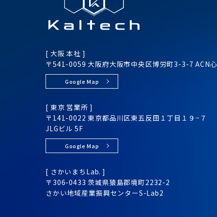
[ 大阪 本社 ]
〒541-0059 大阪府大阪市
中央区
博労町3-3-7
ACN
Google Map
[ 東京 営業所 ]
〒141-0022 東京都品川区
東五反田１丁目１９−７
JLGビル 5F
Google Map
[ さかいまちLab. ]
〒306-0433 茨城県猿島郡境町2232-2
さかい地域産業振興センター
S-Lab2