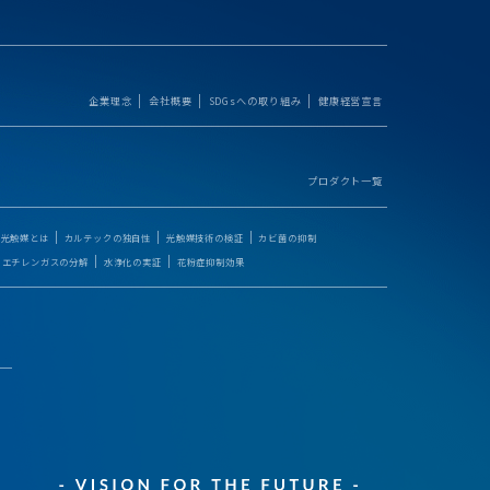
企業理念
会社概要
SDGsへの取り組み
健康経営宣言
プロダクト一覧
光触媒とは
カルテックの独自性
光触媒技術の検証
カビ菌の抑制
エチレンガスの分解
水浄化の実証
花粉症抑制効果