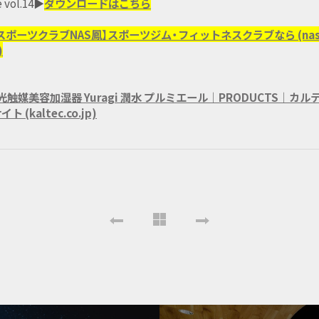
e vol.14▶
ダウンロードはこちら
スポーツクラブNAS鳳】スポーツジム・フィットネスクラブなら (nas
)
1 光触媒美容加湿器 Yuragi 潤水 プルミエール｜PRODUCTS｜カ
 (kaltec.co.jp)