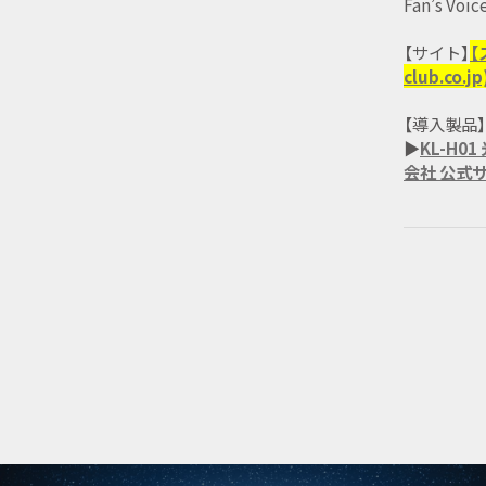
Fan’s Voic
【サイト】
【
club.co.jp
【導入製品】
▶
KL-H0
会社 公式サイト