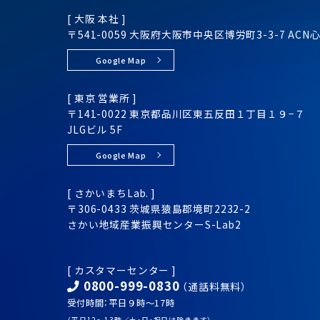
[ 大阪 本社 ]
〒541-0059 大阪府大阪市
中央区
博労町3-3-7
ACN
Google Map
[ 東京 営業所 ]
〒141-0022 東京都品川区
東五反田１丁目１９−７
JLGビル 5F
Google Map
[ さかいまちLab. ]
〒306-0433 茨城県猿島郡境町2232-2
さかい地域産業振興センター
S-Lab2
[ カスタマーセンター ]
0800-999-0830
（通話料無料）
受付時間：平日９時～17時
（平日12～13時／土・日・祝日は除きます）