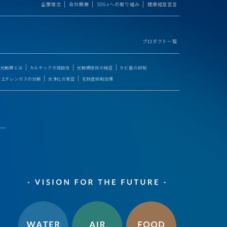
企業理念
会社概要
SDGsへの取り組み
健康経営宣言
プロダクト一覧
光触媒とは
カルテックの独自性
光触媒技術の検証
カビ菌の抑制
エチレンガスの分解
水浄化の実証
花粉症抑制効果