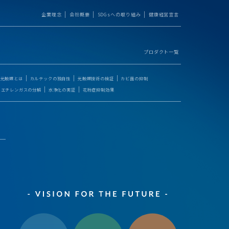
企業理念
会社概要
SDGsへの取り組み
健康経営宣言
プロダクト一覧
光触媒とは
カルテックの独自性
光触媒技術の検証
カビ菌の抑制
エチレンガスの分解
水浄化の実証
花粉症抑制効果