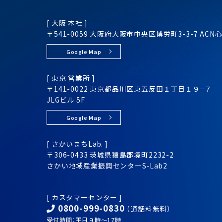
[ 大阪 本社 ]
〒541-0059 大阪府大阪市
中央区
博労町3-3-7
ACN
Google Map
[ 東京 営業所 ]
〒141-0022 東京都品川区
東五反田１丁目１９−７
JLGビル 5F
Google Map
[ さかいまちLab. ]
〒306-0433 茨城県猿島郡境町2232-2
さかい地域産業振興センター
S-Lab2
[ カスタマーセンター ]
0800-999-0830
（通話料無料）
受付時間：平日９時～17時