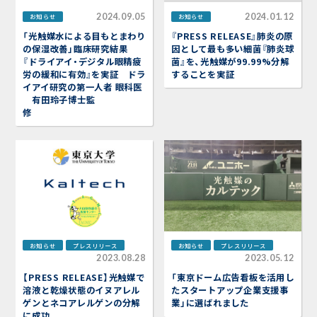
2024.09.05
2024.01.12
お知らせ
お知らせ
「光触媒水による目もとまわり
『PRESS RELEASE』肺炎の原
の保湿改善」臨床研究結果
因として最も多い細菌『肺炎球
『ドライアイ・デジタル眼精疲
菌』を、光触媒が99.99%分解
労の緩和に有効』を実証 ドラ
することを実証
イアイ研究の第一人者 眼科医
有田玲子博士監
修
お知らせ
プレスリリース
お知らせ
プレスリリース
2023.08.28
2023.05.12
【PRESS RELEASE】光触媒で
「東京ドーム広告看板を活用し
溶液と乾燥状態のイヌアレル
たスタートアップ企業支援事
ゲンとネコアレルゲンの分解
業」に選ばれました
に成功