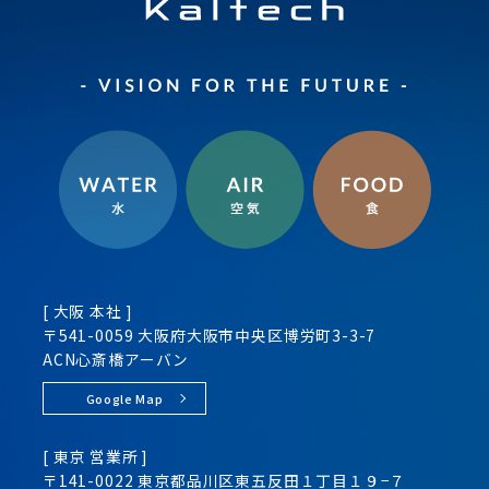
[ 大阪 本社 ]
〒541-0059 大阪府大阪市
中央区
博労町3-3-7
ACN心斎橋アーバン
Google Map
[ 東京 営業所 ]
〒141-0022 東京都品川区
東五反田１丁目１９−７