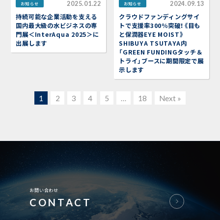
2025.01.22
2024.09.13
お知らせ
お知らせ
持続可能な企業活動を支える
クラウドファンディングサイ
国内最大級の水ビジネスの専
トで支援率300％突破！《目も
門展＜InterAqua 2025＞に
と保潤器EYE MOIST》
出展します
SHIBUYA TSUTAYA内
「GREEN FUNDINGタッチ＆
トライ」ブースに期間限定で展
示します
1
2
3
4
5
…
18
Next »
お問い合わせ
CONTACT