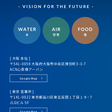
[ 大阪 本社 ]
〒541-0059 大阪府大阪市
中央区
博労町3-3-7
ACN心斎橋アーバン
Google Map
[ 東京 営業所 ]
〒141-0022 東京都品川区
東五反田１丁目１９−７
JLGビル 5F
Google Map