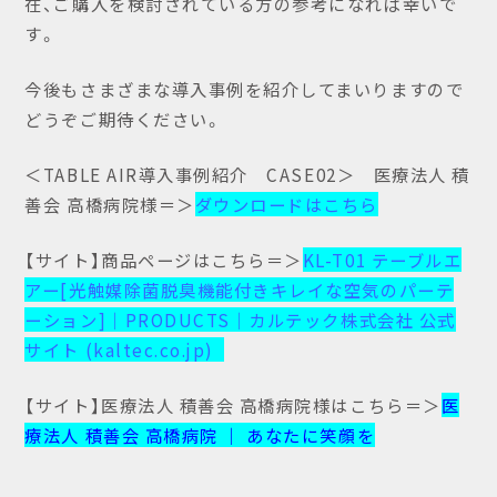
在、ご購入を検討されている方の参考になれば幸いで
す。
今後もさまざまな導入事例を紹介してまいりますので
どうぞご期待ください。
＜
TABLE AIR導入事例紹介 CASE02
＞ 医療法人 積
善会 高橋病院様＝＞
ダウンロードはこちら
【サイト】商品ページはこちら＝＞
KL-T01 テーブルエ
アー[光触媒除菌脱臭機能付きキレイな空気のパーテ
ーション]｜PRODUCTS｜カルテック株式会社 公式
サイト (kaltec.co.jp)
【サイト】医療法人 積善会 高橋病院様はこちら＝＞
医
療法人 積善会 高橋病院 ｜ あなたに笑顔を