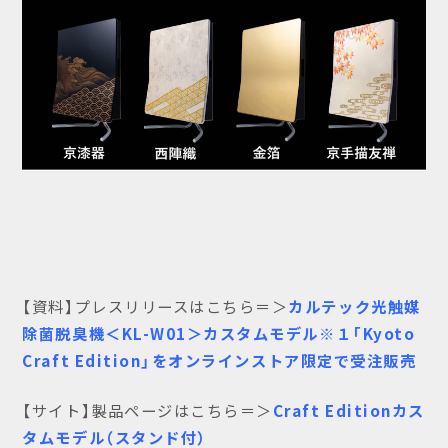
【資料】プレスリリースはこちら＝＞
カルテック光触媒
除菌脱臭機＜KL-W01＞カスタムモデル※１「Kyoto
Craft Edition」をオンラインストア限定で受注販売
【サイト】製品ページはこちら＝＞
Craft Editionカス
タムモデル（スタンド付）