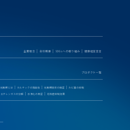
企業理念
会社概要
SDGsへの取り組み
健康経営宣言
プロダクト一覧
光触媒とは
カルテックの独自性
光触媒技術の検証
カビ菌の抑制
エチレンガスの分解
水浄化の実証
花粉症抑制効果