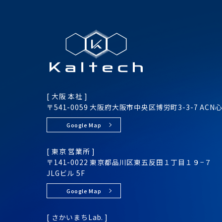
[ 大阪 本社 ]
〒541-0059 大阪府大阪市
中央区
博労町3-3-7
ACN
Google Map
[ 東京 営業所 ]
〒141-0022 東京都品川区
東五反田１丁目１９−７
JLGビル 5F
Google Map
[ さかいまちLab. ]