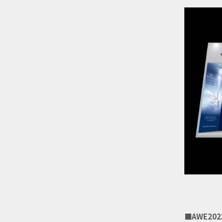
■AWE20